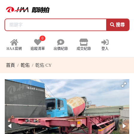
搜尋
0
HAA官網
追蹤清單
出價紀錄
成交紀錄
登入
首頁
乾佑
乾佑 CY