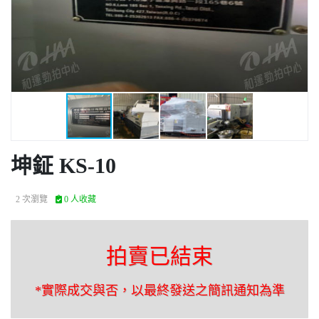
坤鉦 KS-10
2 次瀏覽
0 人收藏
拍賣已結束
*實際成交與否，以最終發送之簡訊通知為準