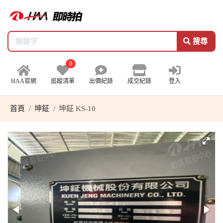
搜尋
0
HAA官網
追蹤清單
出價紀錄
成交紀錄
登入
首頁
坤鉦
坤鉦 KS-10