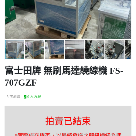
富士田牌 無刷馬達繞線機 FS-
707GZF
5 次瀏覽
0 人收藏
拍賣已結束
*實際成交與否，以最終發送之簡訊通知為準