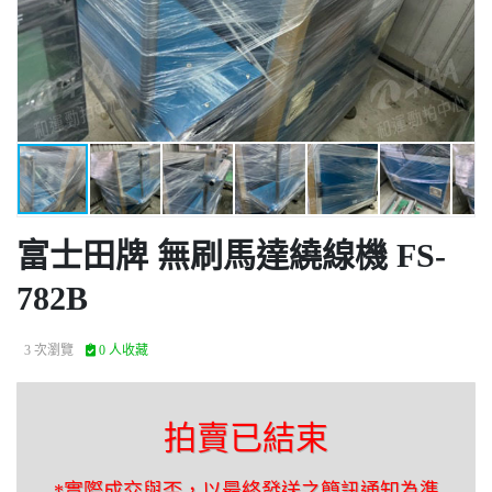
富士田牌 無刷馬達繞線機 FS-
782B
3 次瀏覽
0 人收藏
拍賣已結束
*實際成交與否，以最終發送之簡訊通知為準