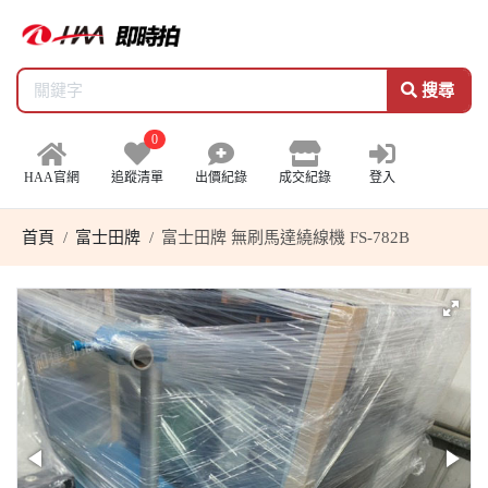
搜尋
0
HAA官網
追蹤清單
出價紀錄
成交紀錄
登入
首頁
富士田牌
富士田牌 無刷馬達繞線機 FS-782B