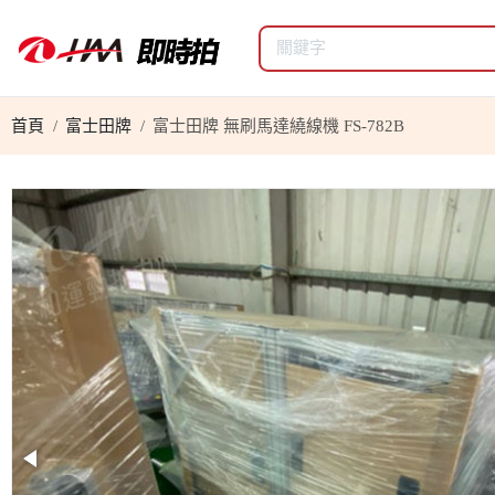
首頁
富士田牌
富士田牌 無刷馬達繞線機 FS-782B