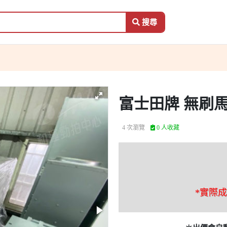
搜尋
富士田牌 無刷馬達
4 次瀏覽
0 人收藏
*實際