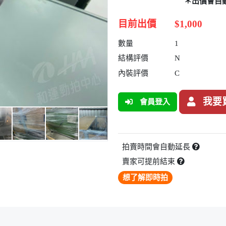
＊出價會自
目前出價
$1,000
數量
1
結構評價
N
內裝評價
C
我要
會員登入
拍賣時間會自動延長
賣家可提前結束
想了解即時拍