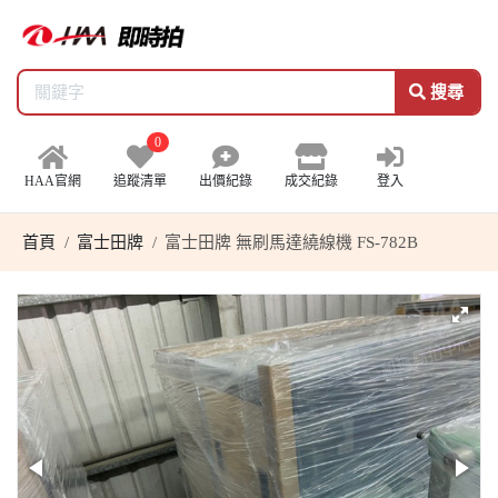
搜尋
0
HAA官網
追蹤清單
出價紀錄
成交紀錄
登入
首頁
富士田牌
富士田牌 無刷馬達繞線機 FS-782B