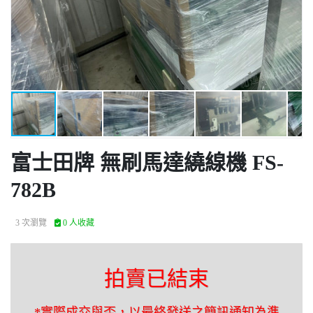
富士田牌 無刷馬達繞線機 FS-
782B
3 次瀏覽
0 人收藏
拍賣已結束
*實際成交與否，以最終發送之簡訊通知為準