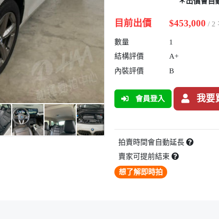
＊出價會自
目前出價
$453,000
/ 
數量
1
結構評價
A+
內裝評價
B
我要
會員登入
拍賣時間會自動延長
賣家可提前結束
想了解即時拍