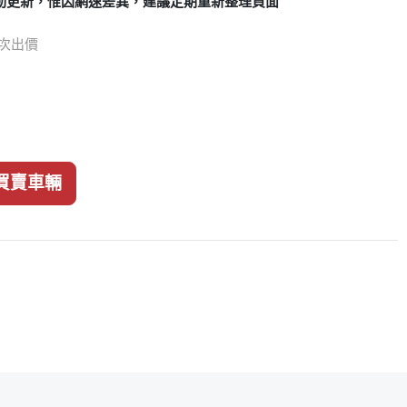
動更新，惟因網速差異，建議定期重新整理頁面
2 次出價
買賣車輛