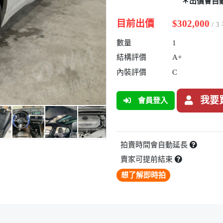
＊出價會自
目前出價
$302,000
/ 
數量
1
結構評價
A+
內裝評價
C
我要
會員登入
拍賣時間會自動延長
賣家可提前結束
想了解即時拍