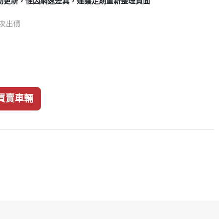
動更新，惟因網速差異，建議定期重新整理頁面
3 次出價
買賣車輛