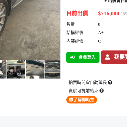
＊出價會自
目前出價
$716,000
/ 
數量
0
結構評價
A+
內裝評價
C
我要
會員登入
拍賣時間會自動延長
賣家可提前結束
想了解即時拍