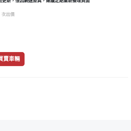
動更新，惟因網速差異，建議定期重新整理頁面
85 次出價
買賣車輛