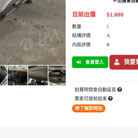
＊出價會自
目前出價
$1,000
數量
1
結構評價
A
內裝評價
B
我要
會員登入
拍賣時間會自動延長
賣家可提前結束
想了解即時拍