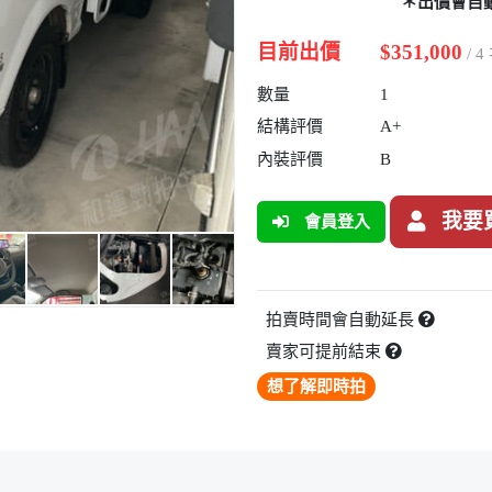
＊出價會自
目前出價
$351,000
/ 
數量
1
結構評價
A+
內裝評價
B
我要
會員登入
拍賣時間會自動延長
賣家可提前結束
想了解即時拍