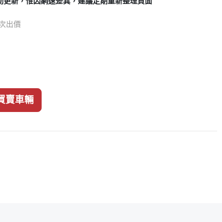
動更新，惟因網速差異，建議定期重新整理頁面
4 次出價
買賣車輛