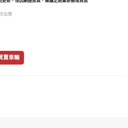
動更新，惟因網速差異，建議定期重新整理頁面
8 次出價
買賣車輛