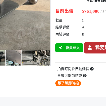
＊出價會自
目前出價
$761,000
/ 
數量
1
結構評價
A
內裝評價
B
我要
會員登入
拍賣時間會自動延長
賣家可提前結束
想了解即時拍