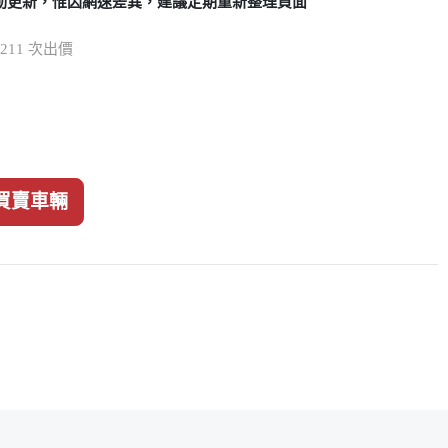
動更新，惟因網速差異，建議定期重新整理頁面
/ 211 次出價
買賣車輛