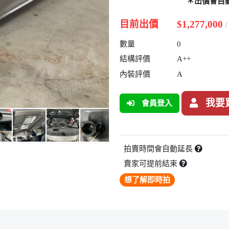
＊出價會自
目前出價
$1,277,000
數量
0
結構評價
A++
內裝評價
A
我要
會員登入
拍賣時間會自動延長
賣家可提前結束
想了解即時拍