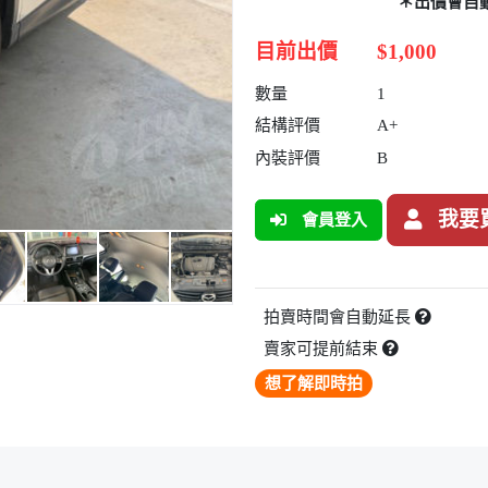
＊出價會自
目前出價
$1,000
數量
1
結構評價
A+
內裝評價
B
我要
會員登入
拍賣時間會自動延長
賣家可提前結束
想了解即時拍