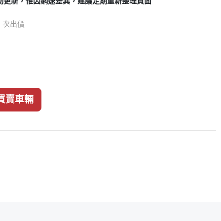
動更新，惟因網速差異，建議定期重新整理頁面
38 次出價
買賣車輛