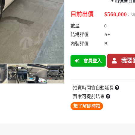
＊出價會自
目前出價
$560,000
/ 
數量
0
結構評價
A+
內裝評價
B
我要
會員登入
拍賣時間會自動延長
賣家可提前結束
想了解即時拍