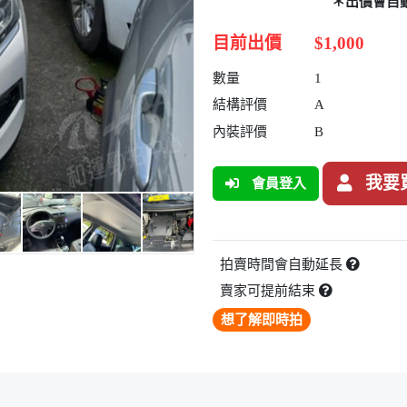
＊出價會自
目前出價
$1,000
數量
1
結構評價
A
內裝評價
B
我要
會員登入
拍賣時間會自動延長
賣家可提前結束
想了解即時拍