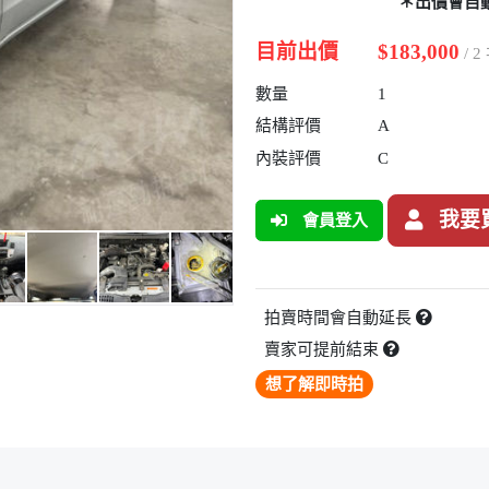
＊出價會自
目前出價
$183,000
/ 
數量
1
結構評價
A
內裝評價
C
我要
會員登入
拍賣時間會自動延長
賣家可提前結束
想了解即時拍