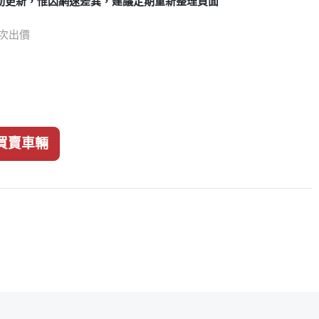
動更新，惟因網速差異，建議定期重新整理頁面
2 次出價
買賣車輛