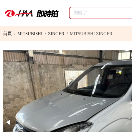
首頁
MITSUBISHI
ZINGER
MITSUBISHI ZINGER