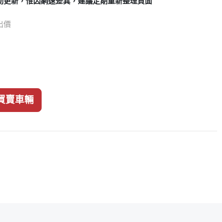
動更新，惟因網速差異，建議定期重新整理頁面
次出價
買賣車輛