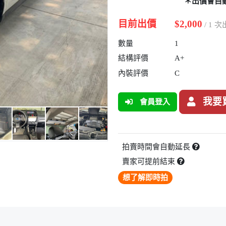
＊出價會自
目前出價
$2,000
/ 1 
數量
1
結構評價
A+
內裝評價
C
我要
會員登入
拍賣時間會自動延長
賣家可提前結束
想了解即時拍