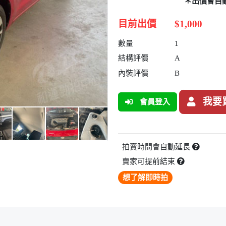
＊出價會自
目前出價
$1,000
數量
1
結構評價
A
內裝評價
B
我要
會員登入
拍賣時間會自動延長
賣家可提前結束
想了解即時拍