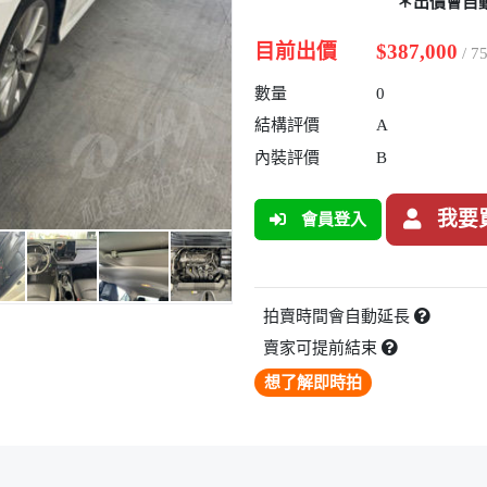
＊出價會自
目前出價
$387,000
/ 
數量
0
結構評價
A
內裝評價
B
我要
會員登入
拍賣時間會自動延長
賣家可提前結束
想了解即時拍