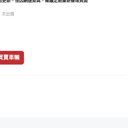
動更新，惟因網速差異，建議定期重新整理頁面
75 次出價
買賣車輛