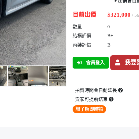
＊出價會自
目前出價
$321,000
/ 
數量
0
結構評價
B+
內裝評價
B
我要
會員登入
拍賣時間會自動延長
賣家可提前結束
想了解即時拍