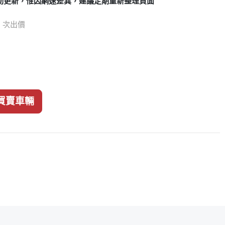
動更新，惟因網速差異，建議定期重新整理頁面
56 次出價
買賣車輛