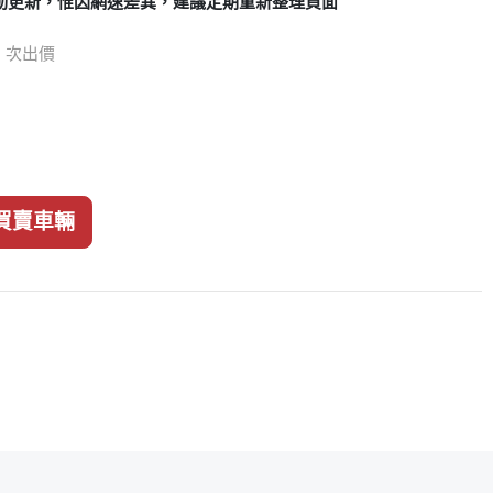
動更新，惟因網速差異，建議定期重新整理頁面
13 次出價
買賣車輛