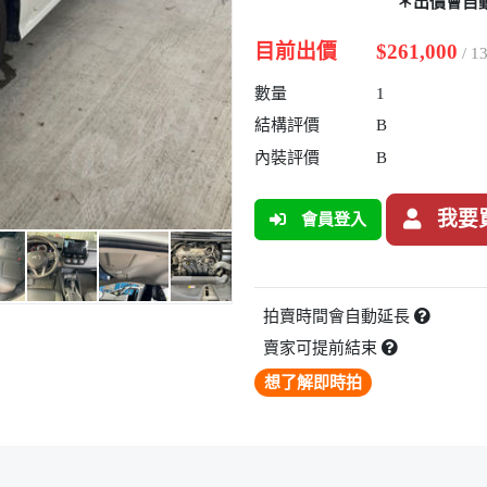
＊出價會自
目前出價
$261,000
/ 
數量
1
結構評價
B
內裝評價
B
我要
會員登入
拍賣時間會自動延長
賣家可提前結束
想了解即時拍