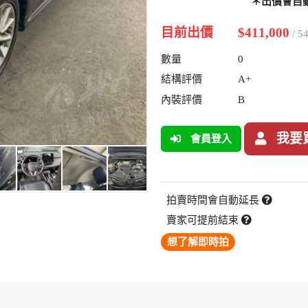
＊出價會自
目前出價
$411,000
/ 
數量
0
結構評價
A+
內裝評價
B
我要
會員登入
拍賣時間會自動延長
賣家可提前結束
想了解即時拍