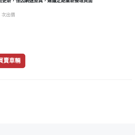
動更新，惟因網速差異，建議定期重新整理頁面
54 次出價
買賣車輛