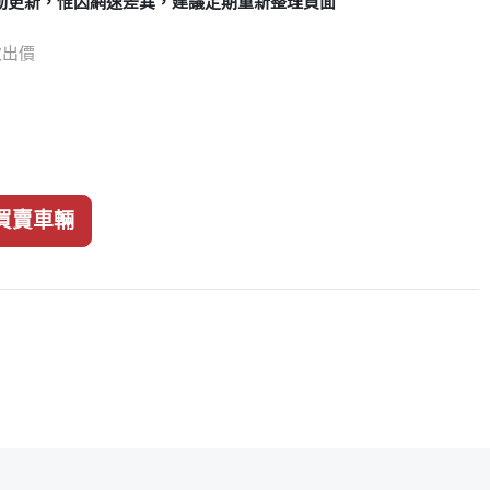
動更新，惟因網速差異，建議定期重新整理頁面
 次出價
買賣車輛