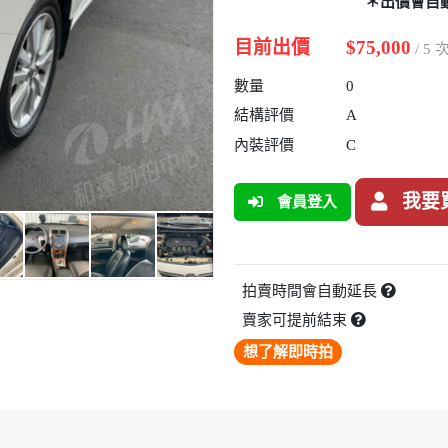
＊出價會自
目前出價
$75,000
/ 5
數量
0
結構評價
A
內裝評價
C
我要
會員登入
拍賣時間會自動延長
賣家可提前結束
想了解即時拍