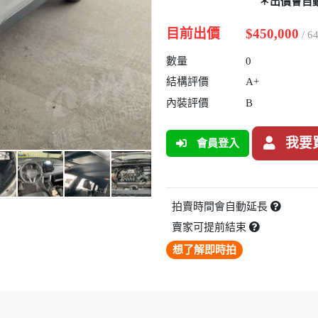
＊出價會自
目前出價
$450,000
/ 
數量
0
結構評價
A+
內裝評價
B
我要
會員登入
拍賣時間會自動延長
賣家可提前結束
想了解即時拍