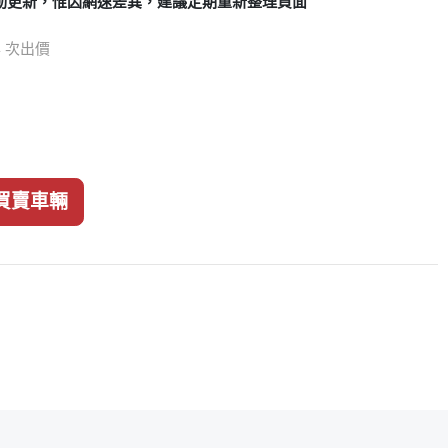
動更新，惟因網速差異，建議定期重新整理頁面
64 次出價
買賣車輛