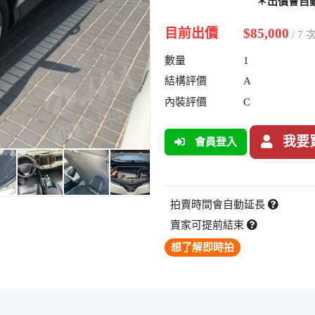
＊出價會自
目前出價
$85,000
/ 7
數量
1
結構評價
A
內裝評價
C
我要
會員登入
拍賣時間會自動延長
賣家可提前結束
想了解即時拍