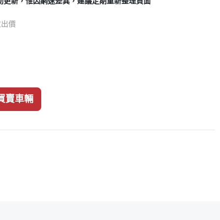
動更新，惟因網速差異，建議定期重新整理頁面
 次出價
買賣車輛