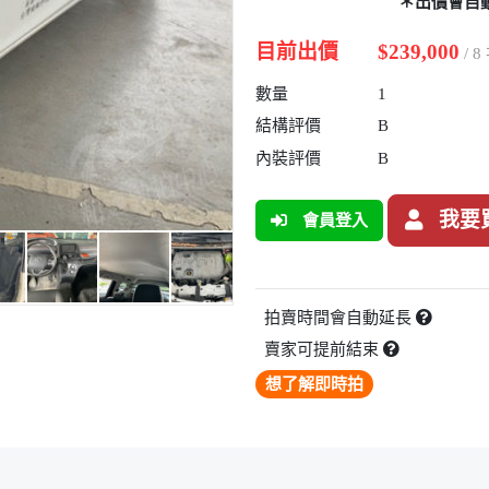
＊出價會自
目前出價
$239,000
/ 
數量
1
結構評價
B
內裝評價
B
我要
會員登入
拍賣時間會自動延長
賣家可提前結束
想了解即時拍