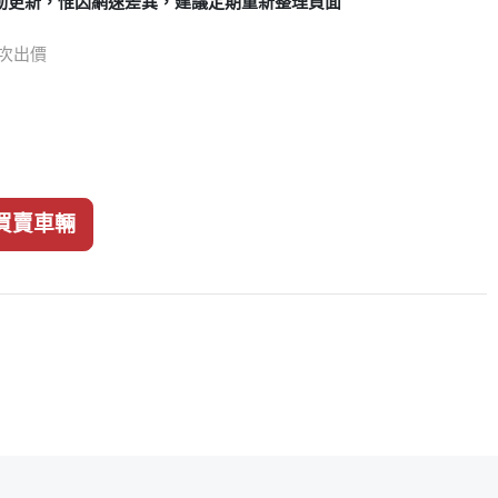
動更新，惟因網速差異，建議定期重新整理頁面
8 次出價
買賣車輛