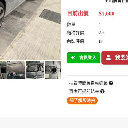
＊出價會自
目前出價
$1,000
數量
1
結構評價
A+
內裝評價
B
我要
會員登入
拍賣時間會自動延長
賣家可提前結束
想了解即時拍